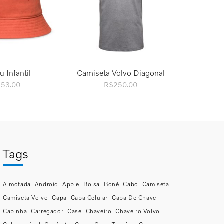
 Infantil
Camiseta Volvo Diagonal
153.00
R$
250.00
Tags
Almofada
Android
Apple
Bolsa
Boné
Cabo
Camiseta
Camiseta Volvo
Capa
Capa Celular
Capa De Chave
Capinha
Carregador
Case
Chaveiro
Chaveiro Volvo