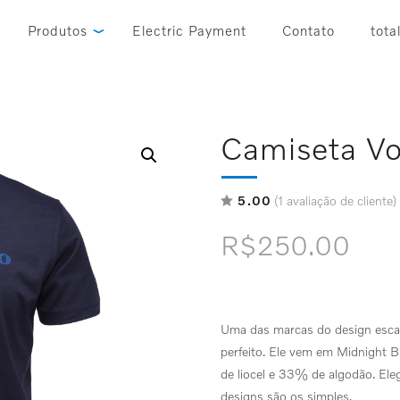
Produtos
Electric Payment
Contato
tota
Camiseta Vo
5.00
(
1
avaliação de cliente)
R$
250.00
Uma das marcas do design escan
perfeito. Ele vem em Midnight B
de liocel e 33% de algodão. Eleg
designs são os simples.