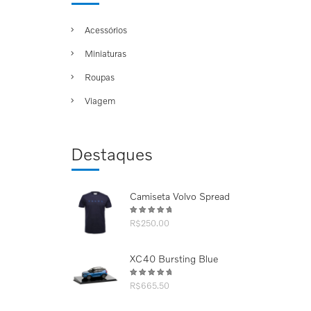
Acessórios
Miniaturas
Roupas
Viagem
Destaques
Camiseta Volvo Spread
Avaliação
R$
250.00
5.00
de
5
XC40 Bursting Blue
Avaliação
R$
665.50
5.00
de
5