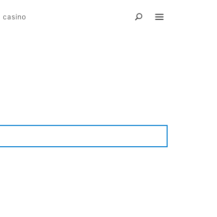
l casino
Search