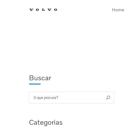
COMMERCE
Conheça os
produtos lifestyle
VOLVO
Home
com qualidade e
design diretos da
LIFESTYLE
Suécia.
COLLECTION
Buscar
Search
Sear
for:
Categorias