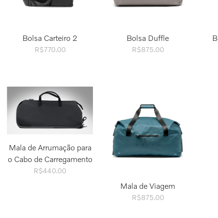
Bolsa Carteiro 2
Bolsa Duffle
B
R$
770.00
R$
875.00
Mala de Arrumação para
o Cabo de Carregamento
R$
440.00
Mala de Viagem
R$
875.00