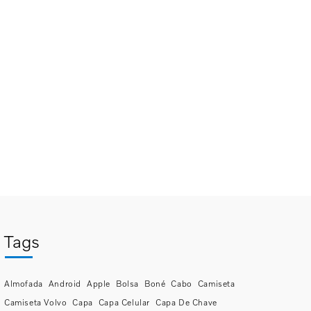
Tags
Almofada
Android
Apple
Bolsa
Boné
Cabo
Camiseta
Camiseta Volvo
Capa
Capa Celular
Capa De Chave