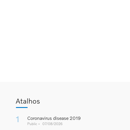
Atalhos
Coronavirus disease 2019
Public
07/08/2026