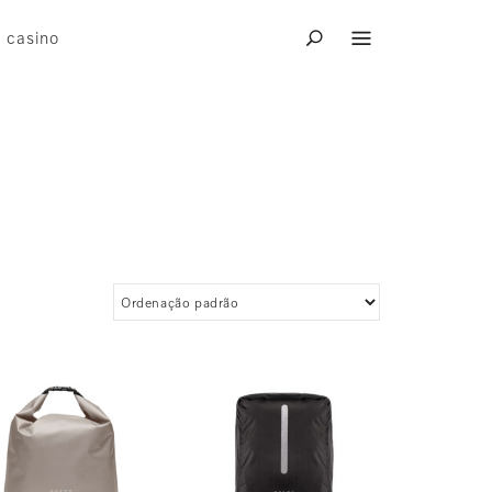
l casino
Search