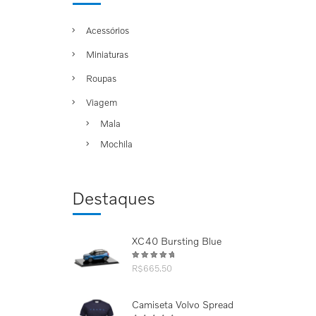
Acessórios
Miniaturas
Roupas
Viagem
Mala
Mochila
Destaques
XC40 Bursting Blue
Avaliação
R$
665.50
5.00
de
5
Camiseta Volvo Spread