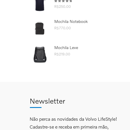
Avaliação
R$
250.00
5.00
de
5
Mochila Notebook
R$
770.00
Mochila Leve
R$
219.00
Newsletter
Não perca as novidades da Volvo LifeStyle!
Cadastre-se e receba em primeira mão,