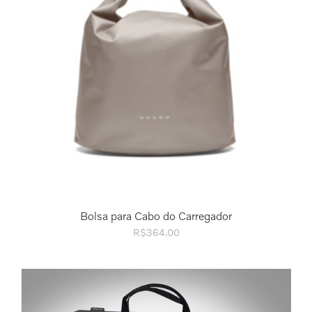
Bolsa para Cabo do Carregador
R$
364.00