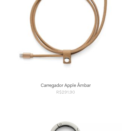
Carregador Apple Âmbar
R$
291.90