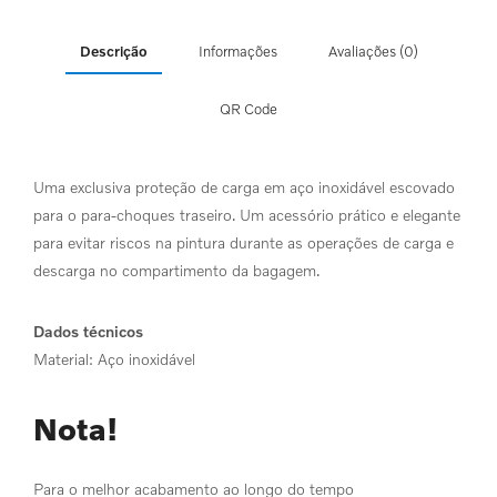
Descrição
Informações
Avaliações (0)
QR Code
Uma exclusiva proteção de carga em aço inoxidável escovado
para o para-choques traseiro. Um acessório prático e elegante
para evitar riscos na pintura durante as operações de carga e
descarga no compartimento da bagagem.
Dados técnicos
Material: Aço inoxidável
Nota!
Para o melhor acabamento ao longo do tempo