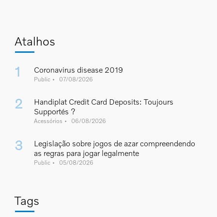
https://zeroum-bet.br.com/
e conheça os recursos
cassino em
mcgames
, com acesso rápido e prático.
odds, manage accounts, and place bets without using
pode variar em
https://big-bass-splash-jogo.com/
conforme saldo,
disponíveis.
Do Norte ao Sul do Brasil, Havan online casino pode atrair quem
Para jogadores brasileiros, Havan online casino pode parecer uma
a desktop site.
ritmo e objetivo.
gosta de variedade, clima animado e aquela sensação de jogo vivo. A
festa digital onde cada clique traz novas cores, símbolos e chances
emoção verde-amarela aparece com força em
de virar o jogo. O brilho do casino aparece em
Atalhos
https://casinohavan.com.br/
com slots, surpresas e diversão quente.
https://havancassino.com.br/
com rodadas, bônus e adrenalina.
Coronavirus disease 2019
Public
07/08/2026
Handiplat Credit Card Deposits: Toujours
Supportés ?
Acessórios
06/08/2026
Legislação sobre jogos de azar compreendendo
as regras para jogar legalmente
Public
05/08/2026
Tags