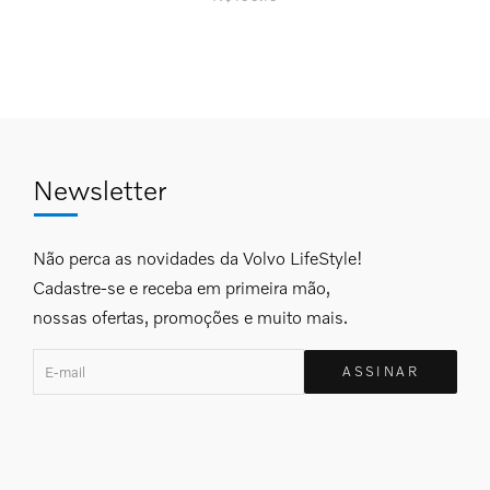
Newsletter
Não perca as novidades da Volvo LifeStyle!
Cadastre-se e receba em primeira mão,
nossas ofertas, promoções e muito mais.
Explore bônus e jogos variados acessando
Os jogadores podem aproveitar recursos de apostas e
For Indian players,
betting apps
make it easier to check
Em Big Bass Splash, a faixa de apostas costuma ir de 0,10 a 250 por
giro, ajudando estilos de orçamento bem diferentes. A aposta ideal