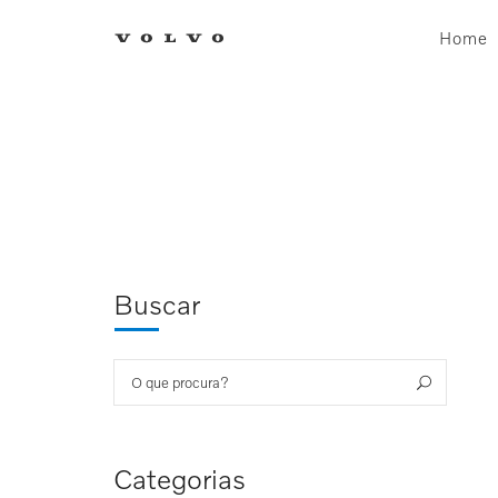
COMMERCE
Conheça os
produtos lifestyle
VOLVO
Home
com qualidade e
design diretos da
LIFESTYLE
Suécia.
COLLECTION
Buscar
Search
Sear
for:
Categorias