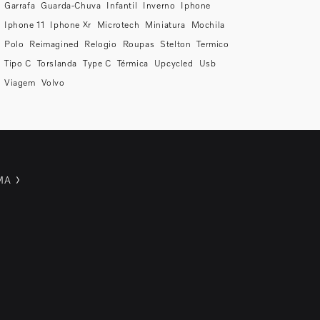
Garrafa
Guarda-Chuva
Infantil
Inverno
Iphone
Iphone 11
Iphone Xr
Microtech
Miniatura
Mochila
Polo
Reimagined
Relogio
Roupas
Stelton
Termico
Tipo C
Torslanda
Type C
Térmica
Upcycled
Usb
Viagem
Volvo
MA