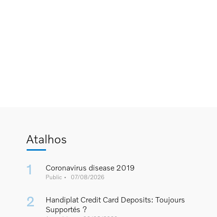
Atalhos
Coronavirus disease 2019
Public
07/08/2026
Handiplat Credit Card Deposits: Toujours
Supportés ?