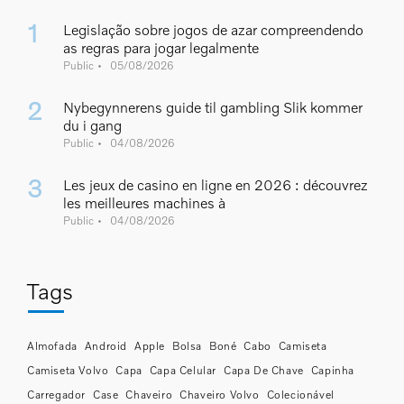
Legislação sobre jogos de azar compreendendo
as regras para jogar legalmente
Public
05/08/2026
Nybegynnerens guide til gambling Slik kommer
du i gang
Public
04/08/2026
Les jeux de casino en ligne en 2026 : découvrez
les meilleures machines à
Public
04/08/2026
Tags
Almofada
Android
Apple
Bolsa
Boné
Cabo
Camiseta
Camiseta Volvo
Capa
Capa Celular
Capa De Chave
Capinha
Carregador
Case
Chaveiro
Chaveiro Volvo
Colecionável