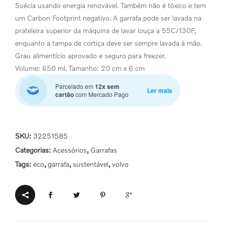
Suécia usando energia renovável. Também não é tóxico e tem
um Carbon Footprint negativo. A garrafa pode ser lavada na
prateleira superior da máquina de lavar louça a 55C/130F,
enquanto a tampa de cortiça deve ser sempre lavada à mão.
Grau alimentício aprovado e seguro para freezer.
Volume: 650 ml. Tamanho: 20 cm x 6 cm
Parcelado em
12x sem
Ler mais
cartão
com Mercado Pago
SKU:
32251585
Categorias:
Acessórios
,
Garrafas
Tags:
eco
,
garrafa
,
sustentável
,
volvo