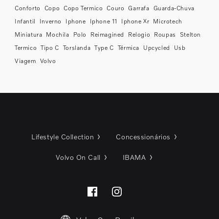
Conforto
Copo
Copo Termico
Couro
Garrafa
Guarda-Chuva
Infantil
Inverno
Iphone
Iphone 11
Iphone Xr
Microtech
Miniatura
Mochila
Polo
Reimagined
Relogio
Roupas
Stelton
Termico
Tipo C
Torslanda
Type C
Térmica
Upcycled
Usb
Viagem
Volvo
Lifestyle Collection
Concessionários
Volvo On Call
IBAMA