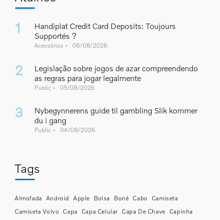
https://casinohavan.com.br/
com slots, surpresas e diversão quente.
https://havancassino.com.br/
com rodadas, bônus e adrenalina.
Handiplat Credit Card Deposits: Toujours
Supportés ?
Acessórios
06/08/2026
Legislação sobre jogos de azar compreendendo
as regras para jogar legalmente
Public
05/08/2026
Nybegynnerens guide til gambling Slik kommer
du i gang
Public
04/08/2026
Tags
Almofada
Android
Apple
Bolsa
Boné
Cabo
Camiseta
Camiseta Volvo
Capa
Capa Celular
Capa De Chave
Capinha