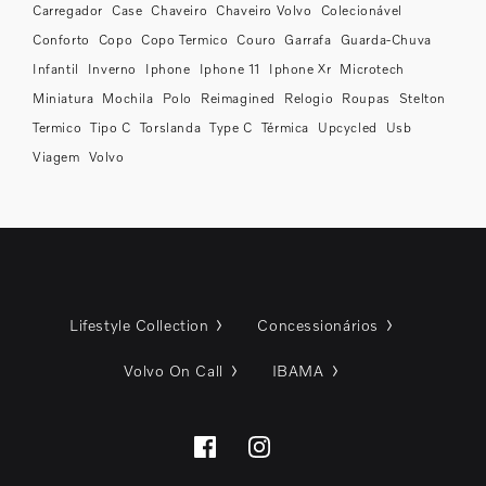
Carregador
Case
Chaveiro
Chaveiro Volvo
Colecionável
Conforto
Copo
Copo Termico
Couro
Garrafa
Guarda-Chuva
Infantil
Inverno
Iphone
Iphone 11
Iphone Xr
Microtech
Miniatura
Mochila
Polo
Reimagined
Relogio
Roupas
Stelton
Termico
Tipo C
Torslanda
Type C
Térmica
Upcycled
Usb
Viagem
Volvo
Lifestyle Collection
Concessionários
Volvo On Call
IBAMA