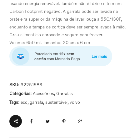
usando energia renovável. Também não é tóxico e tem um
Carbon Footprint negativo. A garrafa pode ser lavada na
prateleira superior da máquina de lavar louça a 55C/130F,
enquanto a tampa de cortiça deve ser sempre lavada à mão.
Grau alimentício aprovado e seguro para freezer.
Volume: 650 ml. Tamanho: 20 cm x 6 cm
Parcelado em
12x sem
Ler mais
cartão
com Mercado Pago
SKU:
32251586
Categorias:
Acessórios
,
Garrafas
Tags:
eco
,
garrafa
,
sustentável
,
volvo