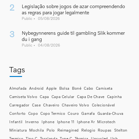
Legislação sobre jogos de azar compreendendo
as regras para jogar legalmente
Public
05/08/2026
Nybegynnerens guide til gambling Slik kommer
du i gang
Public
04/08/2026
Tags
Almofada
Android
Apple
Bolsa
Boné
Cabo
Camiseta
Camiseta Volvo
Capa
Capa Celular
Capa De Chave
Capinha
Carregador
Case
Chaveiro
Chaveiro Volvo
Colecionável
Conforto
Copo
Copo Termico
Couro
Garrafa
Guarda-Chuva
Infantil
Inverno
Iphone
Iphone 11
Iphone Xr
Microtech
Miniatura
Mochila
Polo
Reimagined
Relogio
Roupas
Stelton
Termico
Tipo C
Torslanda
Type C
Térmica
Upcycled
Usb