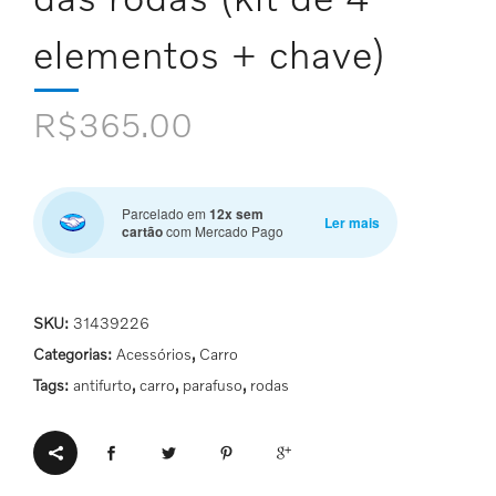
elementos + chave)
R$
365.00
Parcelado em
12x sem
Ler mais
cartão
com Mercado Pago
SKU:
31439226
Categorias:
Acessórios
,
Carro
Tags:
antifurto
,
carro
,
parafuso
,
rodas