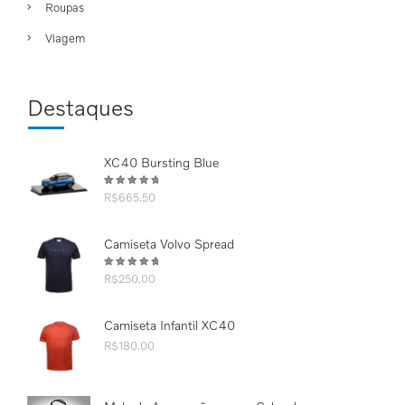
Roupas
Viagem
Destaques
XC40 Bursting Blue
Avaliação
R$
665.50
5.00
de
5
Camiseta Volvo Spread
Avaliação
R$
250.00
5.00
de
5
Camiseta Infantil XC40
R$
180.00