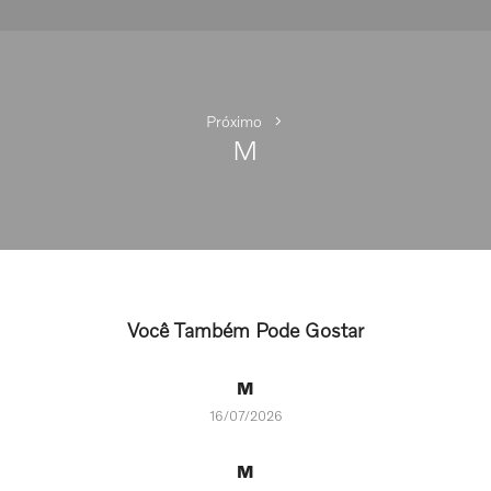
Próximo
M
Próximo
Você Também Pode Gostar
M
16/07/2026
M