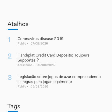
giro, ajudando estilos de orçamento bem diferentes. A aposta ideal
https://zeroum-bet.br.com/
e conheça os recursos
cassino em
mcgames
, com acesso rápido e prático.
odds, manage accounts, and place bets without using
pode variar em
https://big-bass-splash-jogo.com/
conforme saldo,
disponíveis.
Do Norte ao Sul do Brasil, Havan online casino pode atrair quem
Para jogadores brasileiros, Havan online casino pode parecer uma
a desktop site.
ritmo e objetivo.
gosta de variedade, clima animado e aquela sensação de jogo vivo. A
festa digital onde cada clique traz novas cores, símbolos e chances
emoção verde-amarela aparece com força em
de virar o jogo. O brilho do casino aparece em
Atalhos
https://casinohavan.com.br/
com slots, surpresas e diversão quente.
https://havancassino.com.br/
com rodadas, bônus e adrenalina.
Coronavirus disease 2019
Public
07/08/2026
Handiplat Credit Card Deposits: Toujours
Supportés ?
Acessórios
06/08/2026
Legislação sobre jogos de azar compreendendo
as regras para jogar legalmente
Public
05/08/2026
Tags