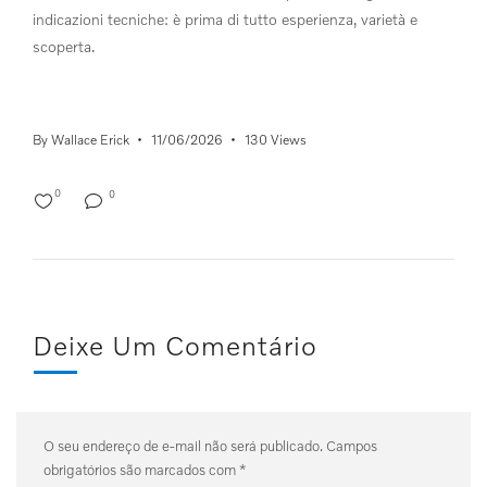
indicazioni tecniche: è prima di tutto esperienza, varietà e
scoperta.
By
Wallace Erick
11/06/2026
130 Views
0
0
Deixe Um Comentário
O seu endereço de e-mail não será publicado.
Campos
obrigatórios são marcados com
*