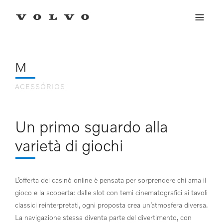
E-COMMERCE
VOLVO LIFESTYLE
Conheça os produtos lifestyle com qualidade e design diretos da Suécia.
COLLECTION
M
ACESSÓRIOS
Un primo sguardo alla
varietà di giochi
L’offerta dei casinò online è pensata per sorprendere chi ama il
gioco e la scoperta: dalle slot con temi cinematografici ai tavoli
classici reinterpretati, ogni proposta crea un’atmosfera diversa.
La navigazione stessa diventa parte del divertimento, con