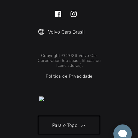
Volvo Cars Brasil
Copyright © 2026 Volvo Car
Corporation (ou suas afiliadas ou
licenciadoras).
Política de Privacidade
Para o Topo