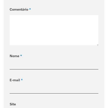
Comentário
*
Nome
*
E-mail
*
Site